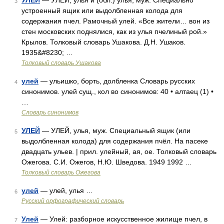
УЛЕЙ
— УЛЕЙ, улья и (обл.) улья, муж. Специально
3
устроенный ящик или выдолбленная колода для
содержания пчел. Рамочный улей. «Все жители… вон из
стен московских поднялися, как из улья пчелиный рой.»
Крылов. Толковый словарь Ушакова. Д.Н. Ушаков.
1935&#8230; …
Толковый словарь Ушакова
улей
— ульишко, борть, долбленка Словарь русских
4
синонимов. улей сущ., кол во синонимов: 40 • алтаец (1) •
…
Словарь синонимов
УЛЕЙ
— УЛЕЙ, улья, муж. Специальный ящик (или
5
выдолбленная колода) для содержания пчёл. На пасеке
двадцать ульев. | прил. улейный, ая, ое. Толковый словарь
Ожегова. С.И. Ожегов, Н.Ю. Шведова. 1949 1992 …
Толковый словарь Ожегова
улей
— улей, улья …
6
Русский орфографический словарь
Улей
— Улей: разборное искусственное жилище пчел, в
7