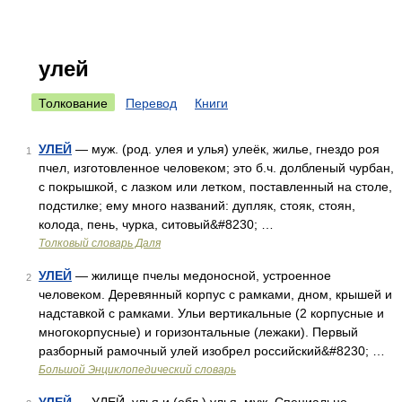
улей
Толкование
Перевод
Книги
УЛЕЙ
— муж. (род. улея и улья) улеёк, жилье, гнездо роя
1
пчел, изготовленное человеком; это б.ч. долбленый чурбан,
с покрышкой, с лазком или летком, поставленный на столе,
подстилке; ему много названий: дупляк, стояк, стоян,
колода, пень, чурка, ситовый&#8230; …
Толковый словарь Даля
УЛЕЙ
— жилище пчелы медоносной, устроенное
2
человеком. Деревянный корпус с рамками, дном, крышей и
надставкой с рамками. Ульи вертикальные (2 корпусные и
многокорпусные) и горизонтальные (лежаки). Первый
разборный рамочный улей изобрел российский&#8230; …
Большой Энциклопедический словарь