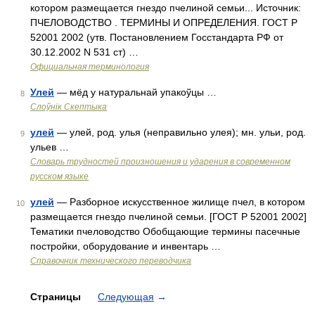
котором размещается гнездо пчелиной семьи... Источник:
ПЧЕЛОВОДСТВО . ТЕРМИНЫ И ОПРЕДЕЛЕНИЯ. ГОСТ Р
52001 2002 (утв. Постановлением Госстандарта РФ от
30.12.2002 N 531 ст) …
Официальная терминология
Улей
— мёд у натуральнай упакоўцы …
8
Слоўнік Скептыка
улей
— улей, род. улья (неправильно улея); мн. ульи, род.
9
ульев …
Словарь трудностей произношения и ударения в современном
русском языке
улей
— Разборное искусственное жилище пчел, в котором
10
размещается гнездо пчелиной семьи. [ГОСТ Р 52001 2002]
Тематики пчеловодство Обобщающие термины пасечные
постройки, оборудование и инвентарь …
Справочник технического переводчика
Страницы
Следующая
→